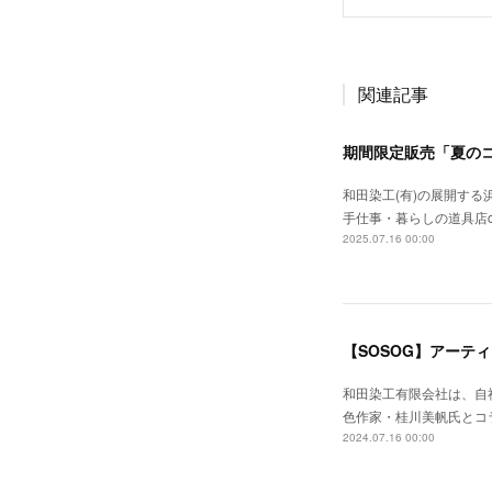
関連記事
期間限定販売「夏の
和田染工(有)の展開す
手仕事・暮らしの道具店c
2025.07.16 00:00
【SOSOG】アーテ
和田染工有限会社は、自
色作家・桂川美帆氏とコラ
2024.07.16 00:00