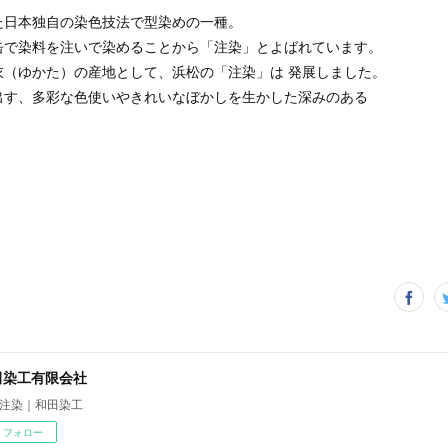
た日本独自の染色技法で型染めの一種。
缶で染料を注いで染めることから「注染」とよばれています。
衣（ゆかた）の産地として、浜松の「注染」は 発展しました。
出す、多彩な色使いやきれいなぼかしを生かした深みのある
す。
田染工有限会社
注染｜和田染工
フォロー