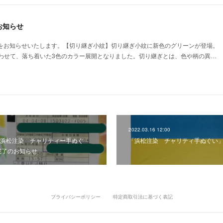
お知らせ
情報をお知らせいたします。【切り継ぎ小紋】切り継ぎ小紋に新色のグリーンが登場。
わせて、落ち着いた3色のカラー展開となりました。切り継ぎとは、色や柄の異…
2022.03.16 12:00
浜松注染 チャリティー手ぬぐ
「浜松注染 チャリティ手ぬぐい
完了のお知らせ
プライバシーポリシー
特定商取引法に基づく表記