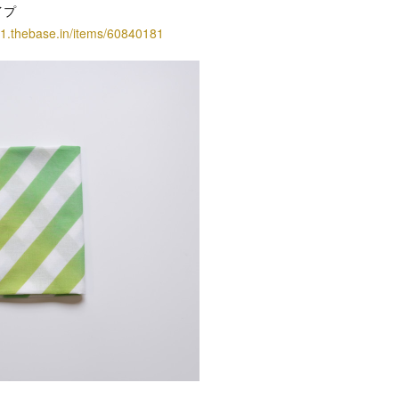
イプ
1.thebase.in/items/60840181