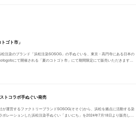
コトゴト市」
る浜松注染のブランド「浜松注染SOSOG」の手ぬぐいを、東京・高円寺にある日本の
otogotoにて開催される「夏のコトゴト市」にて期間限定にて販売いただきます…
ィストコラボ手ぬぐい発売
社が運営するファクトリーブランドSOSOG(そそぐ)から、浜松を拠点に活動する染
ボレーションした浜松注染手ぬぐい「まいにち」を2024年7月18日より販売し…