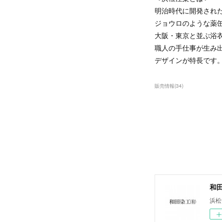
明治時代に開発され
ジョウロのような薬
大阪・東京と並ぶ浴
職人の手仕事が生み
デザインが特長で
販売情報
(
34
)
和
浜松