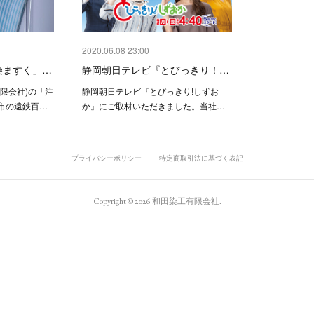
2020.06.08 23:00
染ますく」…
静岡朝日テレビ『とびっきり！…
限会社)の「注
静岡朝日テレビ『とびっきり!しずお
市の遠鉄百…
か』にご取材いただきました。当社…
プライバシーポリシー
特定商取引法に基づく表記
Copyright ©
2026
和田染工有限会社
.