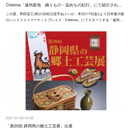
Creema「遠州産地 織りもの・染めもの紀行」にて紹介され…
この度、和田染工(有)の浜松注染手ぬぐいが、本日(1/15(金))より日本最大級
のハンドメイドマーケットプレイス「Creema」にてスタートする「遠州…
2021.01.04 00:00
「第20回 静岡県の郷土工芸展」出展