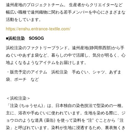
遠州産地のプロジェクトチーム。 生産者からクリエイターなど
幅広い職種で遠州織物に関わる若手メンバーを中心にさまざまな
活動をしています。
https://enshu.entrance-textile.com/
■浜松注染 SOSOG
浜松注染のファクトリーブランド。遠州産地(静岡県西部)から手
ぬぐいやあずま袋など、暮らしの中で活躍し、気分が明るく、心
地よくなるようなアイテムをお届けします。
・販売予定のアイテム 浜松注染 手ぬぐい、シャツ、あずま
袋、ポーチ など
＜浜松注染＞
「注染 (ちゅうせん)」は、日本独自の染色技法で型染めの一種。
主に、浴衣や手ぬぐいに使われています。生地を染める際に、ジ
ョウロのような道具 (薬缶) を使って染料を “注” ぐことから「注
染」と呼ばれています。染料が生地に浸透するため、裏表無くき