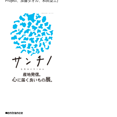
Project、加藤タオル、和田染工)
■entrance