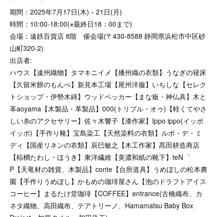
期間：2025年7月17日(木)－21日(月)
時間：10:00-18:00(※最終日18：00まで)
会場：遠鉄百貨店 8階 催会場(〒430-8588 静岡県浜松市中区砂
山町320-2)
出店者:
ハウス【遠州織物】タマキニイメ【播州織の衣類】うなぎの寝床
【久留米餅のもんぺ】新見本工場【尾州洋服】いちしな【セレク
トショップ・伊勢木綿】ウッドペッカー【まな板・神仏具】木と
革aoyama【木製品・革製品】000(トリプル・オゥ)【軽くてやさ
しい糸のアクセサリー】佐々木響子【漆作家】Ippo ippo(イッポ
イッポ)【手作り靴】宝島染工【天然染料の衣類】ルポ・デ・ミ
ディ【国産リネンの衣類】辰巳敏之【木工作家】髙田耕造商店
【棕櫚たわし・ほうき】東洋繊維【美濃和紙の靴下】teN゜
P【天竜材の雑貨、木製品】conte【台所道具】うめぼしの松本農
園【手作りうめぼし】かもめの珈琲屋さん【泡のドラフトアイス
コーヒー】まるたけ堂珈琲【COFFEE】entrance(古橋織布、カ
ネタ織物、高田織布、テアトリーノ、Hamamatsu Baby Box